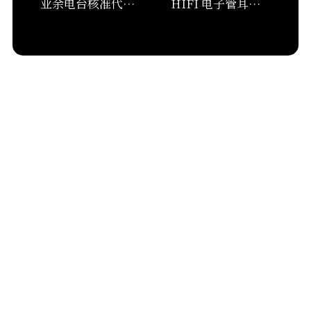
业余电台核准代码查询-2021.10.28
HIFI 电子管耳机放大器中的“宝马”