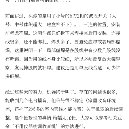
考‘711红灯收音机的维修’......
前面讲过，头疼的是用了小号的6刀2抛的波段开关（大
号、中号体积超大，底盘容不下）。；三连的位置，安装
前考虑不周。这两件都只好拆下来焊接完后再安装。连接
线很多，还不能绑扎，焊头多了，要避免虚焊或者局部虚
焊，这里说明一下，局部虚焊是多股线中有少数几股线没
有吃锡。因为用的线本身比较细，所以必须反复放大镜观
察，发现掉股的就补焊。建议还是用单股线合适，可少许
多麻烦。
经过这些天的努力，机器终于叫了。存在的问题也很多，
能收到几个电台播音，但信号很不稳定（家里收音环境
差，还拖了2米多的室内天线才能收音）关于机器的后续调
整，是个挺繁琐的事情,篇幅太冗长，大家可以参考相关业
余‘不用仪器统调收音机’的办法进行。