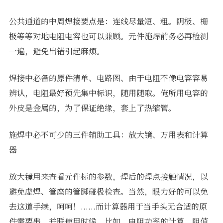
公共通道的中周焊接要点是：连线尽量短、粗。阴极、栅
极等等对地电阻电容也可以兼顾。元件施焊前务必再检测
一遍，避免出错引起麻烦。
焊接中必备的原件清单、电路图、由于电阻不像电容容易
辨认，电阻最好预先集中标识，随用随取。俺所用电容的
外皮是金属的，为了保证绝缘，套上了热缩管。
施焊中必不可少的三件辅助工具：放大镜、万用表和计算
器
放大镜用来查看元件标的参数，焊后的焊点接触情况，以
避免虚焊、管座的管脚碰极检查。当然，眼力好的可以免
去这道手续，呵呵！......而计算器用于当手头无合适的原
件需要串、并联使用时候。比如，电阻功率的计算。阻值