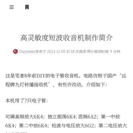
登录
首 页
高灵敏度短波收音机制作简介
黄河事务
Duyumin
发布于 2021-11-05 8718 次阅读 预计阅读时间: 9 分钟
内部信息
无线新闻
关于黄河
政策法规
无线电资料
这是笔者8年前DIY的电子管收音机。电路仿照于国产‘远
BA4II
黄河使命
器材专区
活动竞赛
程牌九灯转播接收机’，有些许改动。介绍如下：
车载类别
编号申请
图文教程
黄河新闻
行业新闻
本机用了7只电子管：
黄河直播
摩托车
视频资料
可调高频放大6K4；独立振荡6K4; 混频6A2；第一中放
编号查询
6K4；第二中放6K4；检波与电压放大6G2；第二电压放大
HAM技巧