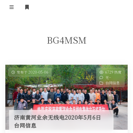
登录
首 页
BG4MSM
黄河事务
内部信息
无线新闻
关于黄河
政策法规
无线电资料
发布于 2020-05-06
6729 热度
无~
BA4II
黄河使命
器材专区
活动竞赛
台网信息
车载类别
编号申请
图文教程
黄河新闻
行业新闻
黄河直播
摩托车
视频资料
济南黄河业余无线电2020年5月6日
编号查询
台网信息
HAM技巧