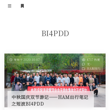
登录
首 页
BI4PDD
黄河事务
内部信息
无线新闻
关于黄河
政策法规
无线电资料
发布于 2020-10-07
4717 热度
无~
BA4II
黄河使命
器材专区
活动竞赛
HAM技巧
车载类别
编号申请
图文教程
黄河新闻
行业新闻
黄河直播
摩托车
视频资料
中秋国庆双节游记——HAM出行笔记
编号查询
之短波BI4PDD
HAM技巧