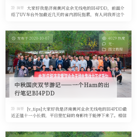
软件
摘要
大家好我是济南黄河业余无线电的BI4PDD，前面介
绍了UV车台外加最近几天的省内游玩挺累，有人问我弄这个
干啥，为名还是逐利？其实我 …
发布于 2020-10-07
4029 热度
无~
图文教程
中秋国庆双节游记——一个Ham的出
行笔记BI4PDD
摘要
[v_tips]大家好我是济南黄河业余无线电的BI4PDD最
近正值十一小长假，平日里忙碌的身影终于能停下来了。相信
很多HAM跟我一 …