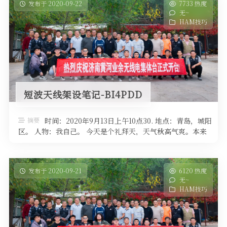
发布于 2020-09-22
7733 热度
无~
HAM技巧
短波天线架设笔记-BI4PDD
摘要
时间：2020年9月13日上午10点30. 地点：青岛，城阳
区。 人物：我自己。 今天是个礼拜天，天气秋高气爽。本来
准备周六架设的 …
发布于 2020-09-21
6120 热度
无~
HAM技巧