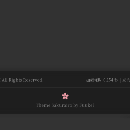
All Rights Reserved.
加载耗时 0.154 秒 | 查询
Theme Sakurairo
by Fuukei