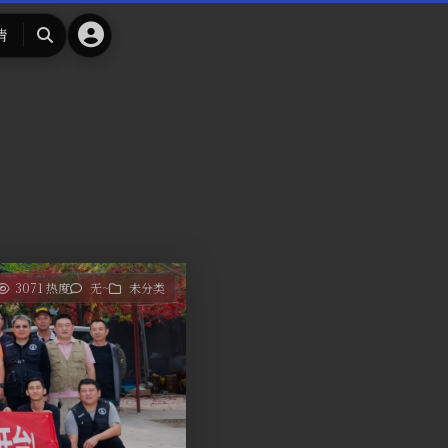
请
搜
索
3071 热度
无~
未分类