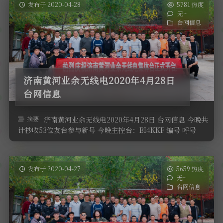
发布于 2020-04-28
5781 热度
无~
台网信息
济南黄河业余无线电2020年4月28日
台网信息
摘要
济南黄河业余无线电2020年4月28日 台网信息 今晚共
计抄收53位友台参与新号 今晚主控台：BI4KKF 编号 呼号
QTH高度 …
发布于 2020-04-27
5659 热度
无~
台网信息