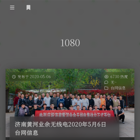
登录
首 页
1080
黄河事务
内部信息
无线新闻
关于黄河
政策法规
无线电资料
发布于 2020-05-06
6730 热度
无~
BA4II
黄河使命
器材专区
活动竞赛
台网信息
车载类别
编号申请
图文教程
黄河新闻
行业新闻
黄河直播
摩托车
视频资料
济南黄河业余无线电2020年5月6日
编号查询
台网信息
HAM技巧