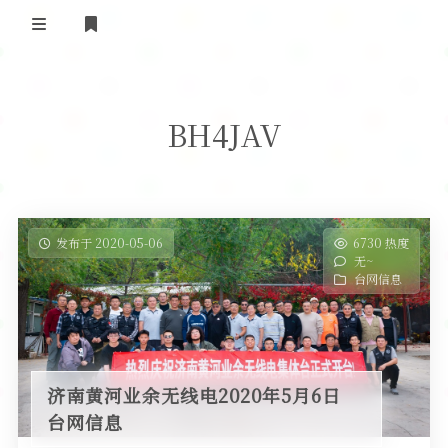
登录
首 页
BH4JAV
黄河事务
内部信息
无线新闻
关于黄河
政策法规
无线电资料
发布于 2020-05-06
6730 热度
无~
BA4II
黄河使命
器材专区
活动竞赛
台网信息
车载类别
编号申请
图文教程
黄河新闻
行业新闻
黄河直播
摩托车
视频资料
济南黄河业余无线电2020年5月6日
编号查询
台网信息
HAM技巧