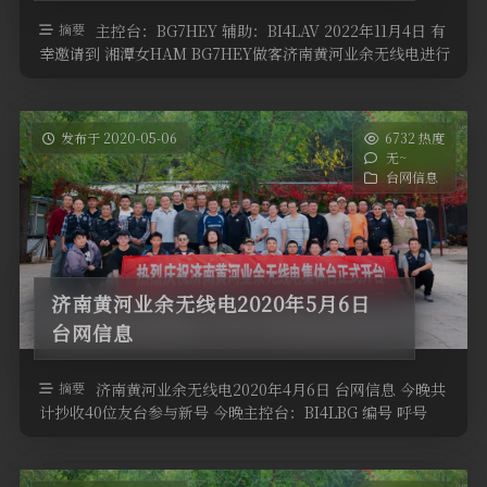
软件
摘要
主控台：BG7HEY 辅助：BI4LAV 2022年11月4日 有
幸邀请到 湘潭女HAM BG7HEY做客济南黄河业余无线电进行
每 …
发布于 2020-05-06
6732 热度
无~
台网信息
济南黄河业余无线电2020年5月6日
台网信息
摘要
济南黄河业余无线电2020年4月6日 台网信息 今晚共
计抄收40位友台参与新号 今晚主控台：BI4LBG 编号 呼号
QTH高度 …