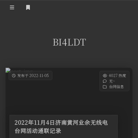
登录
首 页
BI4LDT
黄河事务
内部信息
无线新闻
关于黄河
政策法规
无线电资料
发布于 2022-11-05
4027 热度
无~
BA4II
黄河使命
器材专区
活动竞赛
台网信息
车载类别
编号申请
图文教程
黄河新闻
行业新闻
黄河直播
摩托车
视频资料
2022年11月4日济南黄河业余无线电
编号查询
台网活动通联记录
HAM技巧