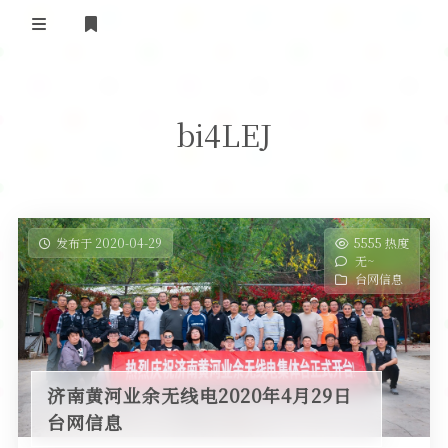
登录
首 页
bi4LEJ
黄河事务
内部信息
无线新闻
关于黄河
政策法规
无线电资料
发布于 2020-04-29
5555 热度
无~
BA4II
黄河使命
器材专区
活动竞赛
台网信息
车载类别
编号申请
图文教程
黄河新闻
行业新闻
黄河直播
摩托车
视频资料
济南黄河业余无线电2020年4月29日
编号查询
台网信息
HAM技巧